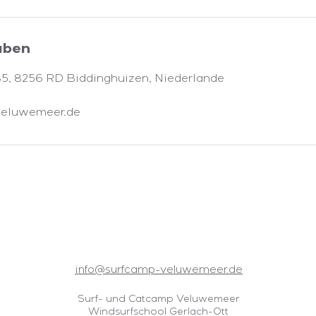
aben
35, 8256 RD Biddinghuizen, Niederlande
veluwemeer.de
info@surfcamp-veluwemeer.de
Surf- und Catcamp Veluwemeer
Windsurfschool Gerlach-Ott