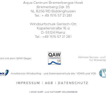
Aqua Centrum Bremerbergse Hoek
Bremerberg Dijk 35
NL 8256 RD Biddinghuizen
Tel.:
+ 49 1515 57 21 281
Windsurfschule Gerlach-Ott
Kapellenstraße 16 a
D-55124 Mainz
Tel.: +49 1515 57 21 281
Höchster Service- und 
iziert mit dem QAW-Siegel
für Wassersp
Anerkannte Windsurfing – und Katamaranschule des VDWS und VDS
IMPRESSUM
|
AGB
|
DATENSCHUTZ
©2026 SURF- und CATCAMP VELUWEMEER