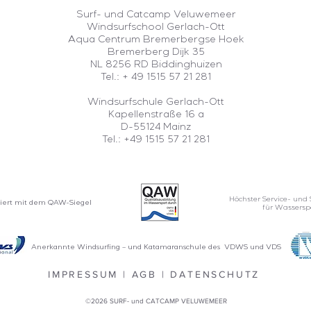
Surf- und Catcamp Veluwemeer
Windsurfschool Gerlach-Ott
Aqua Centrum Bremerbergse Hoek
Bremerberg Dijk 35
NL 8256 RD Biddinghuizen
Tel.:
+ 49 1515 57 21 281
Windsurfschule Gerlach-Ott
Kapellenstraße 16 a
D-55124 Mainz
Tel.: +49 1515 57 21 281
Höchster Service- und 
iziert mit dem QAW-Siegel
für Wassersp
Anerkannte Windsurfing – und Katamaranschule des VDWS und VDS
IMPRESSUM
|
AGB
|
DATENSCHUTZ
©2026 SURF- und CATCAMP VELUWEMEER